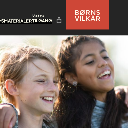
Vores
TILGANG
PS
MATERIALER