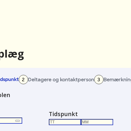
plæg
2
Deltagere og kontaktperson
3
Bemærknin
idspunkt
olen
agende
ger
r
Tidspunkt
T
M
rson