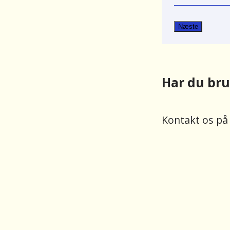
Jeg er ko
En anden
Næste
Har du bru
Kontakt os p