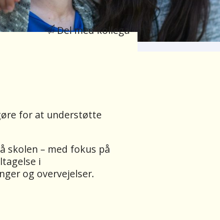
Del med kollega
øre for at understøtte
 på skolen – med fokus på
tagelse i
nger og overvejelser.