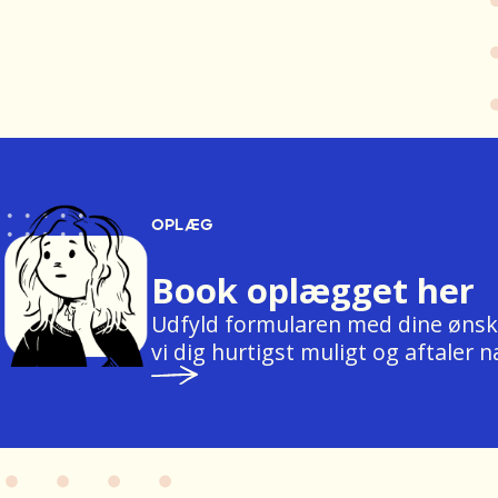
OPLÆG
Book oplægget her
Udfyld formularen med dine ønsk
vi dig hurtigst muligt og aftaler 