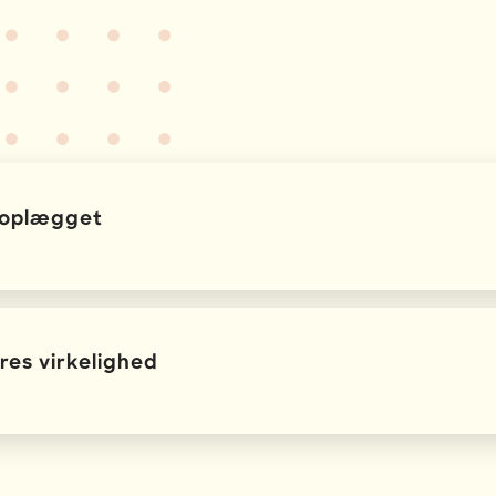
 oplægget
ørns trivsel i fællesskaber
eres virkelighed
mobning – herunder også den digitale dimension
om knytter viden til jeres pædagogiske praksis
dveksling med kolleger
handlemuligheder – både forebyggende og interveneren