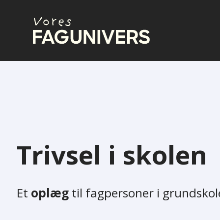
Spring
til
indhold
Trivsel i skolen
Et
oplæg
til fagpersoner i grundsko