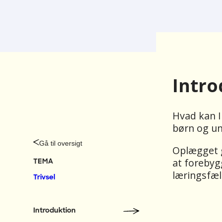
Intro
Hvad kan I
børn og un
I
Gå til oversigt
Oplægget g
at forebyg
n
TEMA
læringsfæl
Trivsel
d
h
Introduktion
o