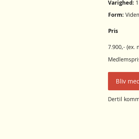
Varighed:
1
Form:
Vide
Pris
7.900,- (ex.
Medlemspris
Bliv me
Dertil komm