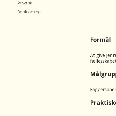
Praktisk
l
Book oplæg
d
p
å
Formål
s
i
At give jer 
fællesskabet
d
e
Målgrup
n
Fagpersone
Praktisk