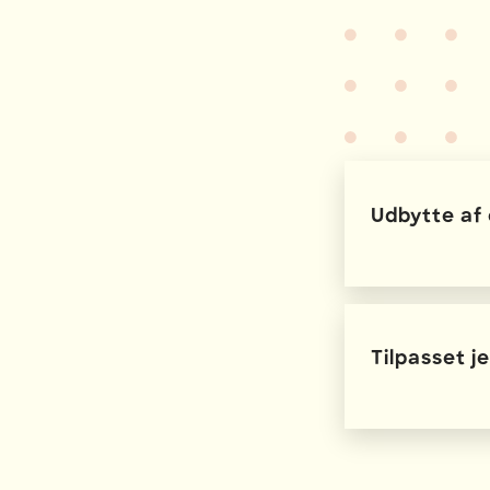
Udbytte af
Viden om b
Tilpasset j
Viden om 
Øvelser, s
Erfaringsu
Ideer til 