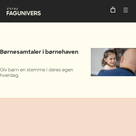
Spring
til
indhold
Børnesamtaler i børnehaven
Giv børn en stemme i deres egen
hverdag.