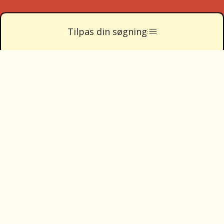
Nytorv 7, 4. sal
Tilpas din søgning
9000 Aalborg
Ring på
35 55 55 59
Skriv til
fagunivers@bornsvilkar.dk
Privatlivspolitik