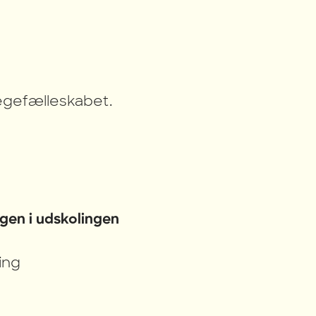
legefælleskabet.
gen i udskolingen
ing