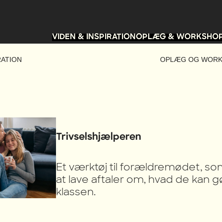
VIDEN & INSPIRATION
OPLÆG & WORKSHO
RATION
OPLÆG OG WOR
Trivselshjælperen
Et værktøj til forældremødet, 
at lave aftaler om, hvad de kan gør
klassen.