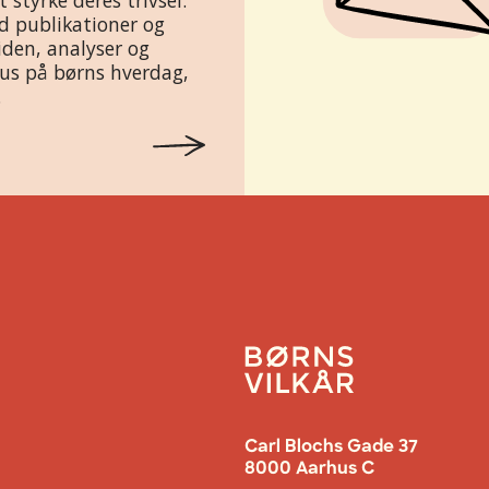
t styrke deres trivsel.
d publikationer og
iden, analyser og
kus på børns hverdag,
.
Carl Blochs Gade 37
8000 Aarhus C