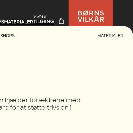
Vores
TILGANG
PS
MATERIALER
KSHOPS
MATERIALER
som hjælper forældrene med
e for at støtte trivslen i