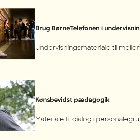
Brug BørneTelefonen i undervisni
Undervisningsmateriale til melle
Kønsbevidst pædagogik
Materiale til dialog i personalegr