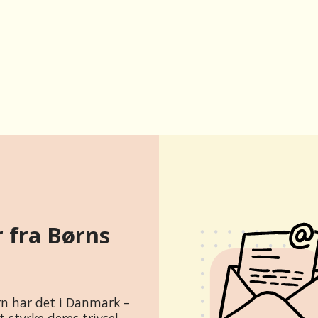
 fra Børns
rn har det i Danmark –