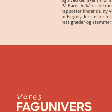
og hvad der skal til for a
På Børns Vilkårs side me
rapporter finder du ny v
indsigter, der sætter fo
rettigheder og stemmer